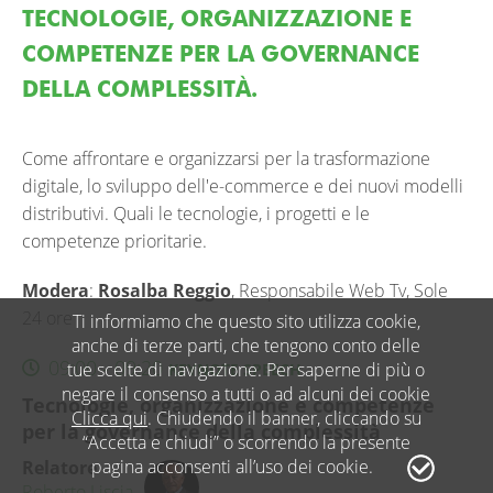
TECNOLOGIE, ORGANIZZAZIONE E
COMPETENZE PER LA GOVERNANCE
DELLA COMPLESSITÀ.
Come affrontare e organizzarsi per la trasformazione
digitale, lo sviluppo dell'e-commerce e dei nuovi modelli
distributivi. Quali le tecnologie, i progetti e le
competenze prioritarie.
Modera
:
Rosalba Reggio
,
Responsabile Web Tv, Sole
24 ore
Ti informiamo che questo sito utilizza cookie,
anche di terze parti, che tengono conto delle
09:00 - 09:20
tue scelte di navigazione. Per saperne di più o
KEYNOTE SPEECH
negare il consenso a tutti o ad alcuni dei cookie
Tecnologie, organizzazione e competenze
Clicca qui
. Chiudendo il banner, cliccando su
per la governance della complessità
“Accetta e chiudi” o scorrendo la presente
pagina acconsenti all’uso dei cookie.
Relatore
Roberto Liscia