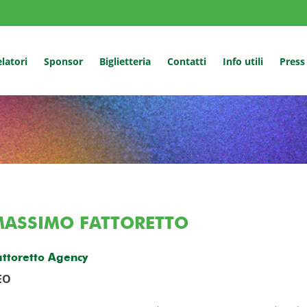
latori
Sponsor
Biglietteria
Contatti
Info utili
Press
MASSIMO FATTORETTO
attoretto Agency
EO