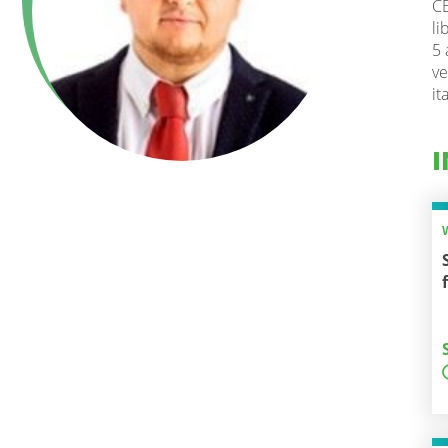
CE
li
5 
ve
it
I