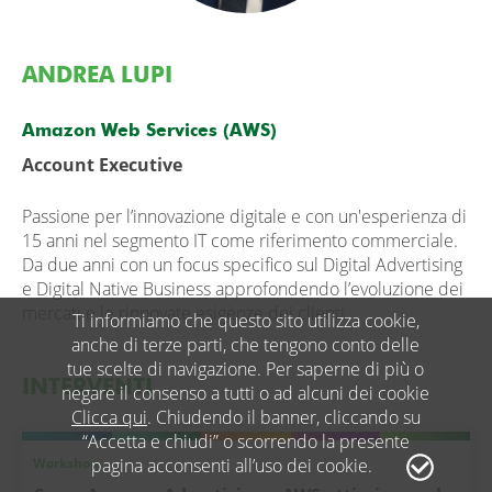
ANDREA LUPI
Amazon Web Services (AWS)
Account Executive
Passione per l’innovazione digitale e con un'esperienza di
15 anni nel segmento IT come riferimento commerciale.
Da due anni con un focus specifico sul Digital Advertising
e Digital Native Business approfondendo l’evoluzione dei
mercati e le rinnovate esigenze dei clienti.
Ti informiamo che questo sito utilizza cookie,
anche di terze parti, che tengono conto delle
tue scelte di navigazione. Per saperne di più o
INTERVENTI
negare il consenso a tutti o ad alcuni dei cookie
Clicca qui
. Chiudendo il banner, cliccando su
“Accetta e chiudi” o scorrendo la presente
Workshop
pagina acconsenti all’uso dei cookie.