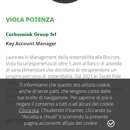
VIOLA POTENZA
Carbonsink Group Srl
Key Account Manager
Laureata in Management della sostenibilità alla Bocconi,
Viola ha un'esperienza di oltre 5 anni al fianco di aziende
di varie dimensioni che decidono di intraprendere un
proprio percorso di sostenibilità. Dal 2021 in South Pole
all'interno del team italiano di Carbonsink, Viola è
Ti informiamo che questo sito utilizza cookie,
specializzata in soluzioni climatiche software per aziende
anche di terze parti, che tengono conto delle
digitali (e-commerces, digital marketplace e altre
tue scelte di navigazione. Per saperne di più o
piattaforme).
negare il consenso a tutti o ad alcuni dei cookie
Clicca qui
. Chiudendo il banner, cliccando su
“Accetta e chiudi” o scorrendo la presente
INTERVENTI
pagina acconsenti all’uso dei cookie.