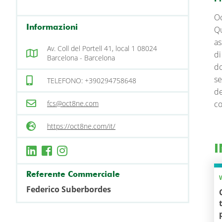
Oc
Informazioni
Qu
as
Av. Coll del Portell 41, local 1 08024
di
Barcelona - Barcelona
do
se
TELEFONO: +390294758648
de
fcs@oct8ne.com
co
https://oct8ne.com/it/
I
Referente Commerciale
Federico Suberbordes