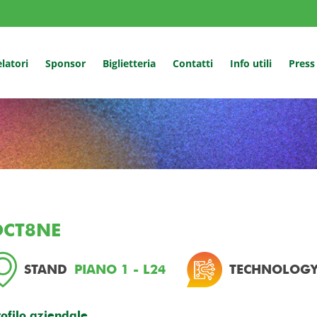
latori
Sponsor
Biglietteria
Contatti
Info utili
Press
OCT8NE
STAND
PIANO 1 - L24
TECHNOLOGY
rofilo aziendale