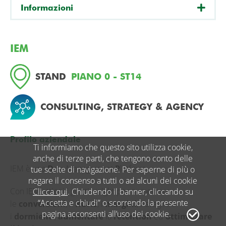
Informazioni
IEM
STAND
PIANO 0 - ST14
CONSULTING, STRATEGY & AGENCY
Profilo aziendale
Ti informiamo che questo sito utilizza cookie,
anche di terze parti, che tengono conto delle
IEM è una
D
ata Management
P
latform.
tue scelte di navigazione. Per saperne di più o
negare il consenso a tutti o ad alcuni dei cookie
Con IEM ottieni i giusti insight per aumentare
Clicca qui
. Chiudendo il banner, cliccando su
“Accetta e chiudi” o scorrendo la presente
le
conversioni
, il
ROAS
, i
margini
, risvegliare
pagina acconsenti all’uso dei cookie.
i
dormienti
,
aumentare
la
retention
ed
ottimizzare