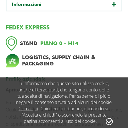
Informazioni
FEDEX EXPRESS
STAND
PIANO 0 - H14
LOGISTICS, SUPPLY CHAIN &
PACKAGING
Profilo aziendale
Ti informiamo che questo sito utilizza cookie,
Aprite le porte al mondo
anche di terze parti, che tengono conto delle
tue scelte di navigazione. Per saperne di più o
negare il consenso a tutti o ad alcuni dei cookie
Pronti a raggiungere il vostro prossimo cliente?
Clicca qui
. Chiudendo il banner, cliccando su
Qualunque sia il nuovo mercato in cui vogliate approdare,
“Accetta e chiudi” o scorrendo la presente
noi siamo qui per aiutarvi a raggiungerlo.
Scoprite servizi
pagina acconsenti all’uso dei cookie.
di spedizione
rapidi e affidabili in oltre 220 Paesi nel