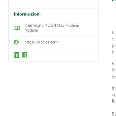
Informazioni
Viale Virgilio, 48/B 41123 Modena -
Modena
Ba
di
https://babelee.com/
pe
pr
Ba
in
se
In
ed
fu
Ba