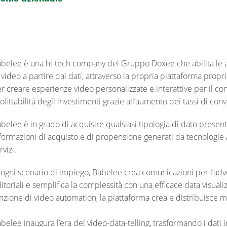
belee è una hi-tech company del Gruppo Doxee che abilita le az
 video a partire dai dati, attraverso la propria piattaforma propr
r creare esperienze video personalizzate e interattive per il c
ofittabilità degli investimenti grazie all’aumento dei tassi di con
belee è in grado di acquisire qualsiasi tipologia di dato presen
formazioni di acquisto e di propensione generati da tecnologie AI 
rvizi.
 ogni scenario di impiego, Babelee crea comunicazioni per l’adve
itoriali e semplifica la complessità con una efficace data visualiz
nzione di video automation, la piattaforma crea e distribuisce mil
belee inaugura l’era del video-data-telling, trasformando i dati