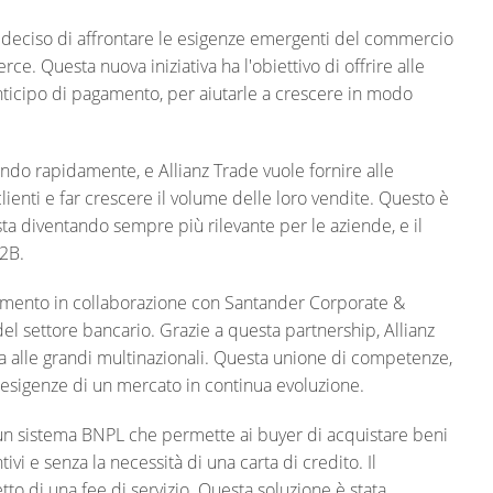
ha deciso di affrontare le esigenze emergenti del commercio
e. Questa nuova iniziativa ha l'obiettivo di offrire alle
ticipo di pagamento, per aiutarle a crescere in modo
ndo rapidamente, e Allianz Trade vuole fornire alle
ienti e far crescere il volume delle loro vendite. Questo è
 diventando sempre più rilevante per le aziende, e il
B2B.
gamento in collaborazione con Santander Corporate &
el settore bancario. Grazie a questa partnership, Allianz
a alle grandi multinazionali. Questa unione di competenze,
esigenze di un mercato in continua evoluzione.
ia, un sistema BNPL che permette ai buyer di acquistare beni
tivi e senza la necessità di una carta di credito. Il
etto di una fee di servizio. Questa soluzione è stata