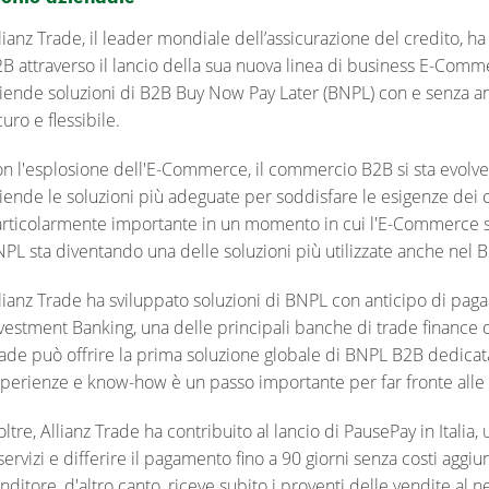
lianz Trade, il leader mondiale dell’assicurazione del credito, 
B attraverso il lancio della sua nuova linea di business E-Commerc
iende soluzioni di B2B Buy Now Pay Later (BNPL) con e senza an
curo e flessibile.
n l'esplosione dell'E-Commerce, il commercio B2B si sta evolve
iende le soluzioni più adeguate per soddisfare le esigenze dei cl
rticolarmente importante in un momento in cui l'E-Commerce sta
PL sta diventando una delle soluzioni più utilizzate anche nel 
lianz Trade ha sviluppato soluzioni di BNPL con anticipo di pa
vestment Banking, una delle principali banche di trade finance d
ade può offrire la prima soluzione globale di BNPL B2B dedicat
perienze e know-how è un passo importante per far fronte alle 
oltre, Allianz Trade ha contribuito al lancio di PausePay in Ital
servizi e differire il pagamento fino a 90 giorni senza costi aggiun
nditore, d'altro canto, riceve subito i proventi delle vendite al n