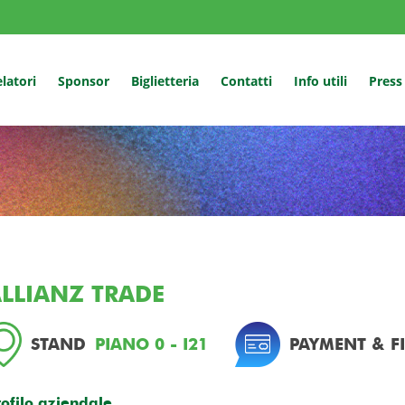
latori
Sponsor
Biglietteria
Contatti
Info utili
Press
LLIANZ TRADE
STAND
PIANO 0 - I21
PAYMENT & F
rofilo aziendale