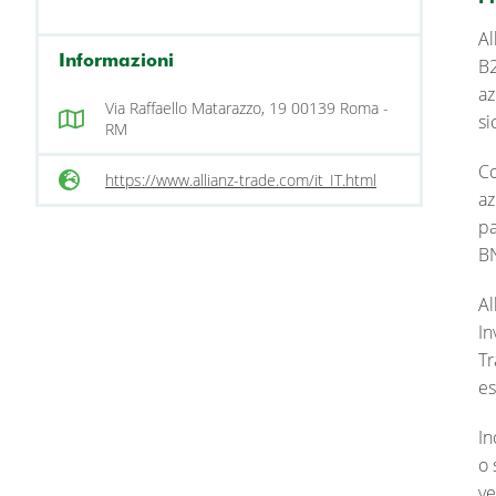
Al
Informazioni
B2
az
Via Raffaello Matarazzo, 19 00139 Roma -
si
RM
Co
https://www.allianz-trade.com/it_IT.html
az
pa
BN
Al
In
Tr
es
In
o 
ve