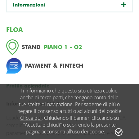
Informazioni
FLOA
STAND
PIANO 1 - O2
PAYMENT & FINTECH
Profilo aziendale
Ti informiamo che questo sito utilizza cookie,
anche di terze parti, che tengono conto delle
Informazioni su FLOA
tue scelte di navigazione. Per saperne di più o
negare il consenso a tutti o ad alcuni dei cookie
Leader francese del settore "buy now, pay later", FLOA
Clicca qui
. Chiudendo il banner, cliccando su
“Accetta e chiudi” o scorrendo la presente
semplifica la vita di oltre 4 milioni di clienti grazie a
pagina acconsenti all’uso dei cookie.
pagamenti frazionati e dilazionati, mini crediti e servizi