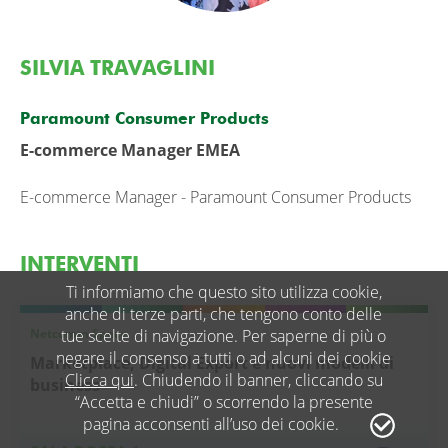
SILVIA TRAVAGLINI
Paramount Consumer Products
E-commerce Manager EMEA
E-commerce Manager - Paramount Consumer Products
INTERVENTI
Ti informiamo che questo sito utilizza cookie,
anche di terze parti, che tengono conto delle
Netcomm Space
tue scelte di navigazione. Per saperne di più o
negare il consenso a tutti o ad alcuni dei cookie
Marketplace, Digital Export e nuovi modelli di
Clicca qui
. Chiudendo il banner, cliccando su
business
“Accetta e chiudi” o scorrendo la presente
pagina acconsenti all’uso dei cookie.