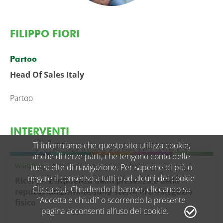
FILIPPO FIORI
Partoo
Head Of Sales Italy
Partoo
INTERVENTI
Ti informiamo che questo sito utilizza cookie,
anche di terze parti, che tengono conto delle
Workshop
tue scelte di navigazione. Per saperne di più o
negare il consenso a tutti o ad alcuni dei cookie
Ricerca: L'influenza della presenza e della
Clicca qui
. Chiudendo il banner, cliccando su
reputazione online sulla scelta di un negozio
“Accetta e chiudi” o scorrendo la presente
fisico
pagina acconsenti all’uso dei cookie.