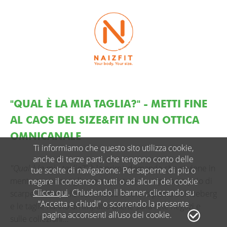
"QUAL È LA MIA TAGLIA?" - METTI FINE
AL CAOS DEL SIZE&FIT IN UN OTTICA
OMNICANALE
Ti informiamo che questo sito utilizza cookie,
anche di terze parti, che tengono conto delle
"Qual è la mia taglia?"
è la prima domanda che ci viene in
tue scelte di navigazione. Per saperne di più o
mente quando vogliamo acquistare un capo o un paio di
negare il consenso a tutti o ad alcuni dei cookie
Clicca qui
. Chiudendo il banner, cliccando su
scarpe. Tuttavia, l’e-commerce è solo la punta dell’iceberg
“Accetta e chiudi” o scorrendo la presente
e le taglie hanno un impatto anche sulla rete negozi e
pagina acconsenti all’uso dei cookie.
sulle collezioni…